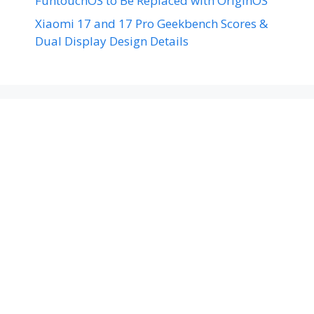
FuntouchOS to Be Replaced with OriginOS
Xiaomi 17 and 17 Pro Geekbench Scores &
Dual Display Design Details